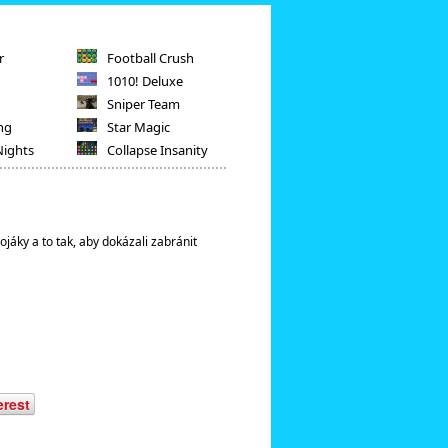
r
Football Crush
1010! Deluxe
Sniper Team
ng
Star Magic
Nights
Collapse Insanity
ojáky a to tak, aby dokázali zabránit
erest