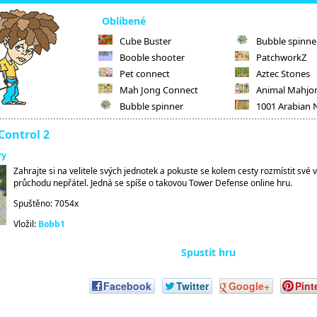
Oblíbené
Cube Buster
Bubble spinne
Booble shooter
PatchworkZ
Pet connect
Aztec Stones
Mah Jong Connect
Animal Mahjo
Bubble spinner
1001 Arabian 
ontrol 2
ry
Zahrajte si na velitele svých jednotek a pokuste se kolem cesty rozmístit své v
průchodu nepřátel. Jedná se spíše o takovou Tower Defense online hru.
Spuštěno: 7054x
Vložil:
Bobb1
Spustit hru
Facebook
Twitter
Google+
Pint