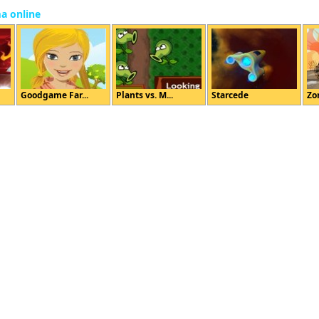
ma online
Goodgame Far...
Plants vs. M...
Starcede
Zo