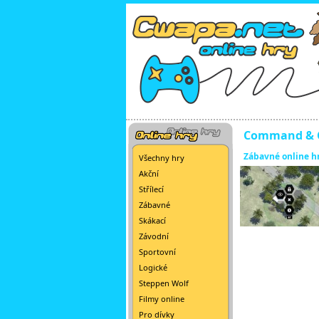
Command & C
Zábavné online h
Všechny hry
Akční
Střílecí
Zábavné
Skákací
Závodní
Sportovní
Logické
Steppen Wolf
Filmy online
Pro dívky