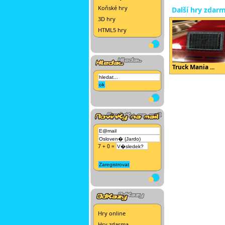
Koňské hry
Další hry zdar
3D hry
HTML5 hry
Truck Mania ...
7 + 0 =
Hry online
Hry zdarma