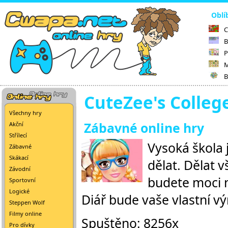
Oblí
C
B
P
M
B
CuteZee's Colleg
Všechny hry
Zábavné online hry
Akční
Střílecí
Vysoká škola j
Zábavné
Skákací
dělat. Dělat v
Závodní
budete moci n
Sportovní
Logické
Diář bude vaše vlastní v
Steppen Wolf
Filmy online
Spuštěno: 8256x
Pro dívky