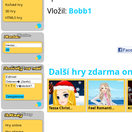
Koňské hry
Vložil:
Bobb1
3D hry
HTML5 hry
Fac
Další hry zdarma on
1 + 7 =
Tessa Christ...
Feel Romanti...
Ki
Hry online
Hry zdarma