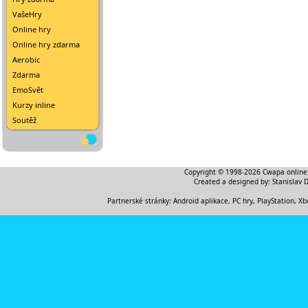
VašeHry
Online hry
Online hry zdarma
Aerobic
Zdarma
EmoSvět
Kurzy inline
Soutěž
Copyright © 1998-2026
Cwapa online
Created a designed by:
Stanislav 
Partnerské stránky:
Android aplikace
,
PC hry, PlayStation, Xb