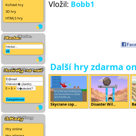
Vložil:
Bobb1
Koňské hry
3D hry
HTML5 hry
Fac
Další hry zdarma on
0 + 6 =
Skycrane cop...
Disaster Wil...
Ba
Hry online
Hry zdarma