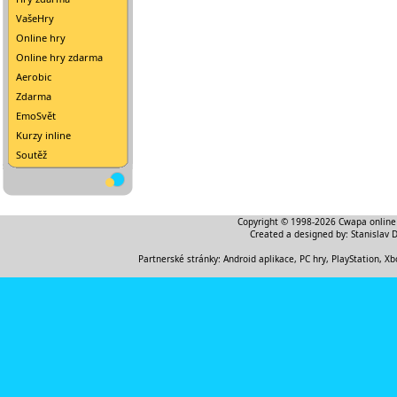
VašeHry
Online hry
Online hry zdarma
Aerobic
Zdarma
EmoSvět
Kurzy inline
Soutěž
Copyright © 1998-2026
Cwapa online
Created a designed by:
Stanislav 
Partnerské stránky:
Android aplikace
,
PC hry, PlayStation, Xb