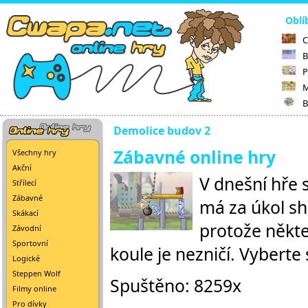
Oblí
C
B
P
M
B
Demolice budov 2
Zábavné online hry
Všechny hry
Akční
V dnešní hře s
Střílecí
Zábavné
má za úkol sh
Skákací
protože někte
Závodní
Sportovní
koule je nezničí. Vyberte
Logické
Steppen Wolf
Spuštěno: 8259x
Filmy online
Pro dívky