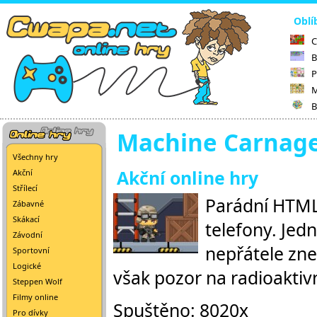
Oblí
C
B
P
M
B
Machine Carnag
Všechny hry
Akční online hry
Akční
Střílecí
Parádní HTML 
Zábavné
Skákací
telefony. Jed
Závodní
nepřátele zneš
Sportovní
Logické
však pozor na radioaktivn
Steppen Wolf
Filmy online
Spuštěno: 8020x
Pro dívky