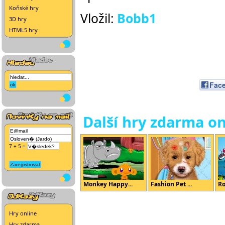
Koňské hry
Vložil:
Bobb1
3D hry
HTML5 hry
Fac
Další hry zdarma on
7 + 5 =
Monkey Happy...
Fashion Pet ...
Ro
Hry online
Hry zdarma