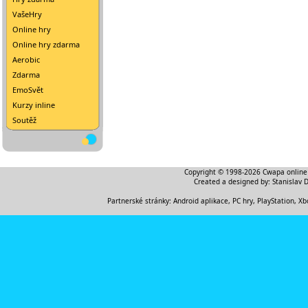
VašeHry
Online hry
Online hry zdarma
Aerobic
Zdarma
EmoSvět
Kurzy inline
Soutěž
Copyright © 1998-2026
Cwapa online
Created a designed by:
Stanislav 
Partnerské stránky:
Android aplikace
,
PC hry, PlayStation, Xb