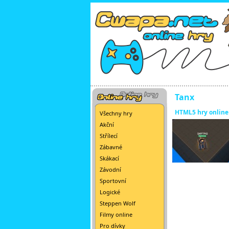
Tanx
HTML5 hry online
Všechny hry
Akční
Střílecí
Zábavné
Skákací
Závodní
Sportovní
Logické
Steppen Wolf
Filmy online
Pro dívky