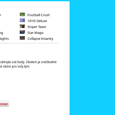
r
Football Crush
1010! Deluxe
Sniper Team
ng
Star Magic
Nights
Collapse Insanity
a sbírejte své body. Úkolem je zneškodnit
te skóre pro svůj tým.
erest