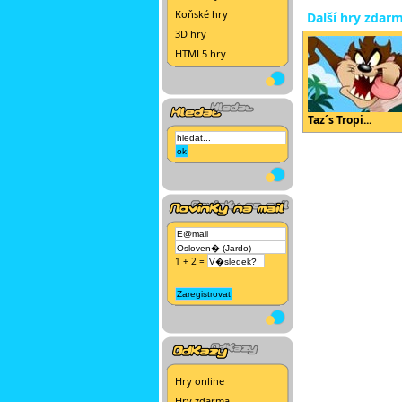
Koňské hry
Další hry zdar
3D hry
HTML5 hry
Taz´s Tropi...
1 + 2 =
Hry online
Hry zdarma