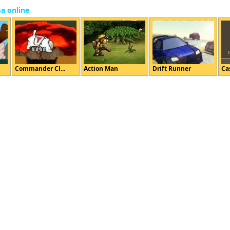
ma online
Commander Cl...
Action Man
Drift Runner
Ca