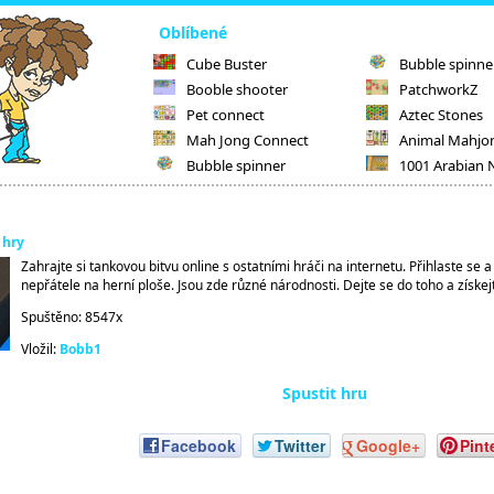
Oblíbené
Cube Buster
Bubble spinne
Booble shooter
PatchworkZ
Pet connect
Aztec Stones
Mah Jong Connect
Animal Mahjo
Bubble spinner
1001 Arabian 
 hry
Zahrajte si tankovou bitvu online s ostatními hráči na internetu. Přihlaste se 
nepřátele na herní ploše. Jsou zde různé národnosti. Dejte se do toho a získej
Spuštěno: 8547x
Vložil:
Bobb1
Spustit hru
Facebook
Twitter
Google+
Pint