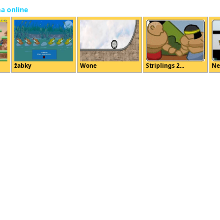
ma online
žabky
Wone
Striplings 2...
Ne