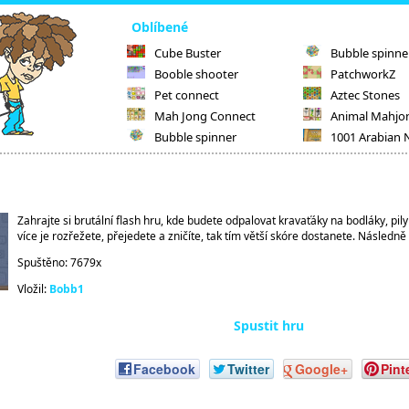
Oblíbené
Cube Buster
Bubble spinne
Booble shooter
PatchworkZ
Pet connect
Aztec Stones
Mah Jong Connect
Animal Mahjo
Bubble spinner
1001 Arabian 
Zahrajte si brutální flash hru, kde budete odpalovat kravaťáky na bodláky, pi
více je rozřežete, přejedete a zničíte, tak tím větší skóre dostanete. Následně
Spuštěno: 7679x
Vložil:
Bobb1
Spustit hru
Facebook
Twitter
Google+
Pint