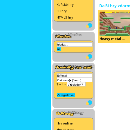
Koňské hry
Další hry zdar
3D hry
HTML5 hry
Heavy metal ...
7 + 4 =
Hry online
Hry zdarma