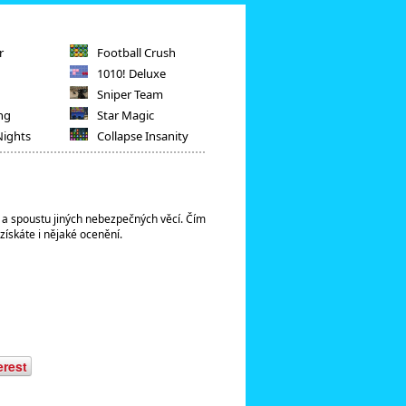
r
Football Crush
1010! Deluxe
Sniper Team
ng
Star Magic
Nights
Collapse Insanity
ly a spoustu jiných nebezpečných věcí. Čím
 získáte i nějaké ocenění.
erest