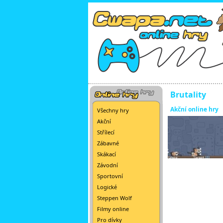
Brutality
Akční online hry
Všechny hry
Akční
Střílecí
Zábavné
Skákací
Závodní
Sportovní
Logické
Steppen Wolf
Filmy online
Pro dívky