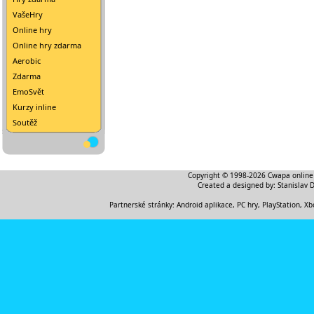
VašeHry
Online hry
Online hry zdarma
Aerobic
Zdarma
EmoSvět
Kurzy inline
Soutěž
Copyright © 1998-2026
Cwapa online
Created a designed by:
Stanislav 
Partnerské stránky:
Android aplikace
,
PC hry, PlayStation, Xb