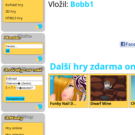
Vložil:
Bobb1
Koňské hry
3D hry
HTML5 hry
Fac
Další hry zdarma on
3 + 7 =
Funky Nail D...
Dwarf Mine
Ch
Hry online
Hry zdarma