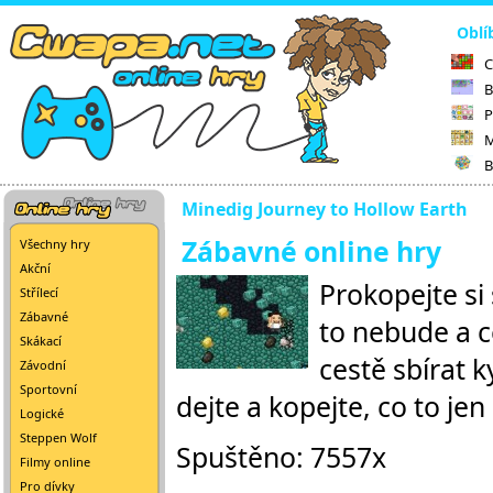
Oblí
C
B
P
M
B
Minedig Journey to Hollow Earth
Zábavné online hry
Všechny hry
Akční
Prokopejte si
Střílecí
Zábavné
to nebude a c
Skákací
cestě sbírat k
Závodní
Sportovní
dejte a kopejte, co to jen
Logické
Steppen Wolf
Spuštěno: 7557x
Filmy online
Pro dívky