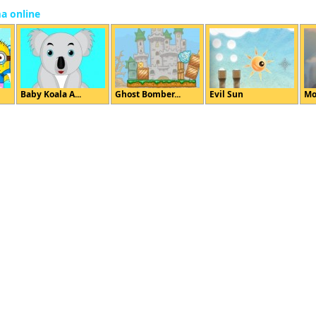
ma online
Baby Koala A...
Ghost Bomber...
Evil Sun
Mo