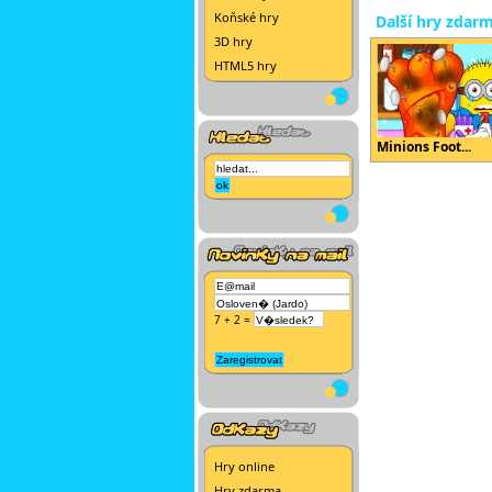
Koňské hry
Další hry zdar
3D hry
HTML5 hry
Minions Foot...
7 + 2 =
Hry online
Hry zdarma