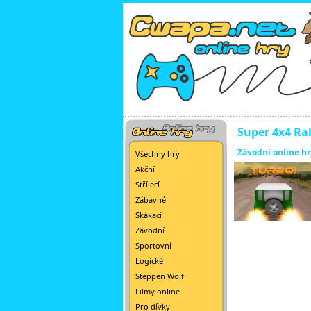
Super 4x4 Ral
Závodní online hr
Všechny hry
Akční
Střílecí
Zábavné
Skákací
Závodní
Sportovní
Logické
Steppen Wolf
Filmy online
Pro dívky