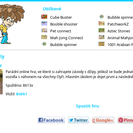
Oblíbené
Cube Buster
Bubble spinne
Booble shooter
PatchworkZ
Pet connect
Aztec Stones
Mah Jong Connect
Animal Mahjo
Bubble spinner
1001 Arabian 
ly
y
Parádní online hra, ve které si zahrajete závody s džípy. Jelikož se bude jedna
vozidla s náhonem na všechny čtyři. Hlavním úkolem je dojet první a následně
Spuštěno: 8613x
Vložil:
Bobb1
Spustit hru
Facebook
Twitter
Google+
Pint