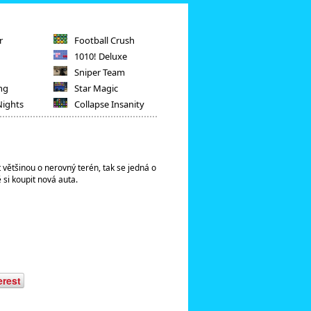
r
Football Crush
1010! Deluxe
Sniper Team
ng
Star Magic
Nights
Collapse Insanity
t většinou o nerovný terén, tak se jedná o
 si koupit nová auta.
erest