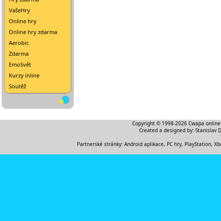
VašeHry
Online hry
Online hry zdarma
Aerobic
Zdarma
EmoSvět
Kurzy inline
Soutěž
Copyright © 1998-2026
Cwapa online
Created a designed by:
Stanislav 
Partnerské stránky:
Android aplikace
,
PC hry, PlayStation, Xb