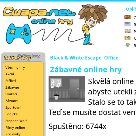
Oblí
C
B
P
M
B
Black & White Escape: Office
Zábavné online hry
Všechny hry
Akční
Skvělá online
Střílecí
Zábavné
abyste utekli
Skákací
Stalo se to ta
Závodní
Sportovní
Teď se musíte dostat ven
Logické
Steppen Wolf
Spuštěno: 6744x
Filmy online
Pro dívky