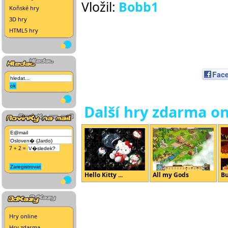
Vložil:
Bobb1
Koňské hry
3D hry
HTML5 hry
Fac
Další hry zdarma on
7 + 2 =
Hello Kitty ...
All my Gods
Bu
Hry online
Hry zdarma