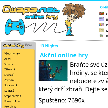
Oblí
C
B
P
M
B
13 Nights
Akční online hry
Všechny hry
Akční
Braňte své úz
Střílecí
Zábavné
hrdiny, se kt
Skákací
nebudete zvlá
Závodní
Sportovní
který drží zbraň. Dejte s
Logické
Steppen Wolf
Spuštěno: 7690x
Filmy online
Pro dívky