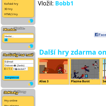
Vložil:
Bobb1
Koňské hry
3D hry
HTML5 hry
Fac
Další hry zdarma on
8 + 1 =
Alias 3
Plazma Burst
Se
Hry online
Hry zdarma