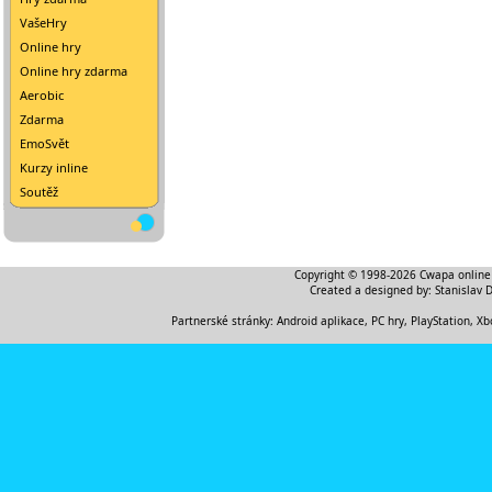
VašeHry
Online hry
Online hry zdarma
Aerobic
Zdarma
EmoSvět
Kurzy inline
Soutěž
Copyright © 1998-2026
Cwapa online
Created a designed by:
Stanislav 
Partnerské stránky:
Android aplikace
,
PC hry, PlayStation, Xb