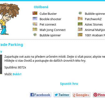
Oblíbené
Cube Buster
Bubble spinne
Booble shooter
PatchworkZ
Pet connect
Aztec Stones
Mah Jong Connect
Animal Mahjo
Bubble spinner
1001 Arabian 
rade Parking
ry
Zaparkujte své auto na předem určeném místě. Dejte si však pozor, abyste nen
Hlídejte si stav životů a postupujte do dalších úrovních této hry.
Spuštěno: 8072x
Vložil:
Bobb1
Spustit hru
Facebook
Twitter
Google+
Pint