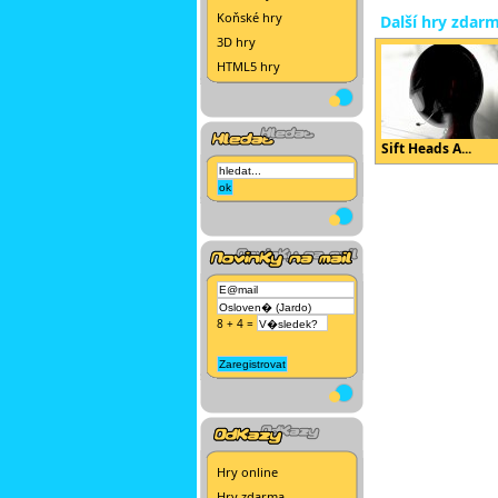
Koňské hry
Další hry zdar
3D hry
HTML5 hry
Sift Heads A...
8 + 4 =
Hry online
Hry zdarma