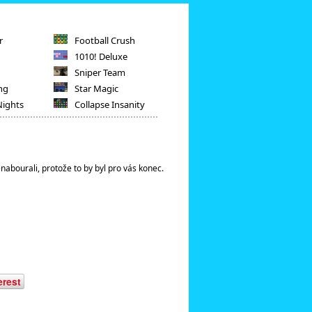
r
Football Crush
1010! Deluxe
Sniper Team
ng
Star Magic
Nights
Collapse Insanity
abourali, protože to by byl pro vás konec.
erest