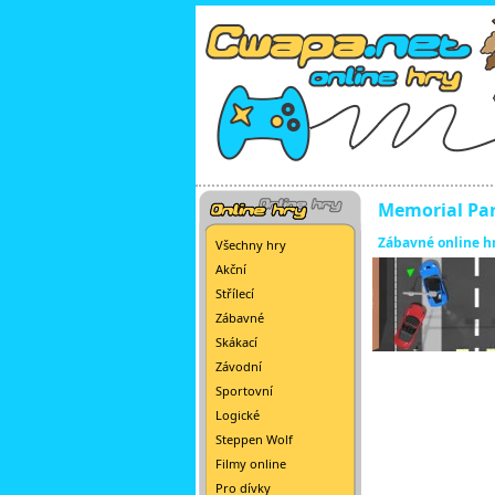
Memorial Pa
Zábavné online h
Všechny hry
Akční
Střílecí
Zábavné
Skákací
Závodní
Sportovní
Logické
Steppen Wolf
Filmy online
Pro dívky