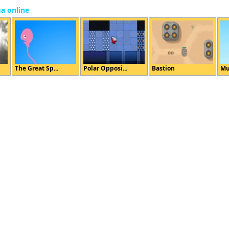
ma online
The Great Sp...
Polar Opposi...
Bastion
Mul