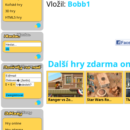
Vložil:
Bobb1
Koňské hry
3D hry
HTML5 hry
Fac
Další hry zdarma on
0 + 6 =
Ranger vs Zo...
Star Wars Ro...
TM
Hry online
Hry zdarma