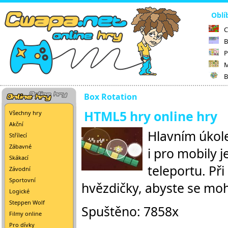
Oblí
C
B
P
M
B
Box Rotation
HTML5 hry online hry
Všechny hry
Akční
Hlavním úkole
Střílecí
Zábavné
i pro mobily 
Skákací
teleportu. Při
Závodní
Sportovní
hvězdičky, abyste se moh
Logické
Steppen Wolf
Spuštěno: 7858x
Filmy online
Pro dívky