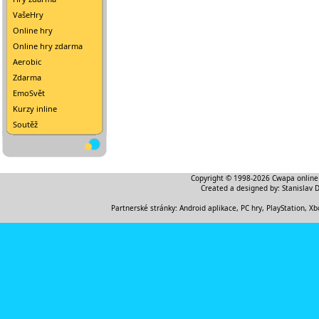
VašeHry
Online hry
Online hry zdarma
Aerobic
Zdarma
EmoSvět
Kurzy inline
Soutěž
Copyright © 1998-2026
Cwapa online
Created a designed by:
Stanislav 
Partnerské stránky:
Android aplikace
,
PC hry, PlayStation, Xb