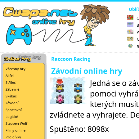
Oblí
C
B
P
M
B
Raccoon Racing
Závodní online hry
Všechny hry
Akční
Jedná se o zá
Střílecí
Zábavné
pomoci vyhrát 
Skákací
kterých musíte
Závodní
Sportovní
zvládnete a vyhrajete. De
Logické
Steppen Wolf
Spuštěno: 8098x
Filmy online
Pro dívky