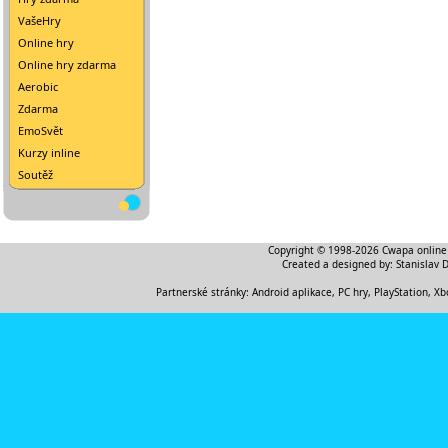
VašeHry
Online hry
Online hry zdarma
Aerobic
Zdarma
EmoSvět
Kurzy inline
Soutěž
Copyright © 1998-2026
Cwapa online
Created a designed by:
Stanislav 
Partnerské stránky:
Android aplikace
,
PC hry, PlayStation, Xb