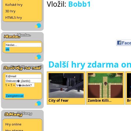
Vložil:
Bobb1
Koňské hry
3D hry
HTML5 hry
Fac
Další hry zdarma on
1 + 1 =
City of Fear
Zombie Killi...
Br
Hry online
Hry zdarma