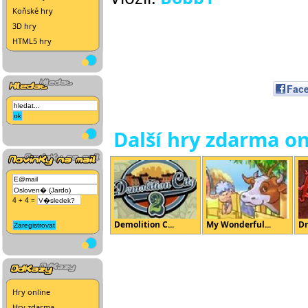
Koňské hry
3D hry
HTML5 hry
Fac
Další hry zdarma on
4 + 4 =
Demolition C...
My Wonderful...
Dr
Hry online
Hry zdarma