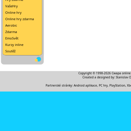
VašeHry
Online hry
Online hry zdarma
Aerobic
Zdarma
EmoSvět
Kurzy inline
Soutěž
Copyright © 1998-2026
Cwapa online
Created a designed by:
Stanislav 
Partnerské stránky:
Android aplikace
,
PC hry, PlayStation, Xb