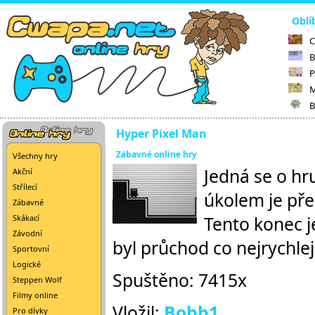
Oblí
C
B
P
M
B
Hyper Pixel Man
Zábavné online hry
Všechny hry
Jedná se o hr
Akční
Střílecí
úkolem je pře
Zábavné
Tento konec j
Skákací
Závodní
byl průchod co nejrychlej
Sportovní
Logické
Spuštěno: 7415x
Steppen Wolf
Filmy online
Vložil:
Bobb1
Pro dívky