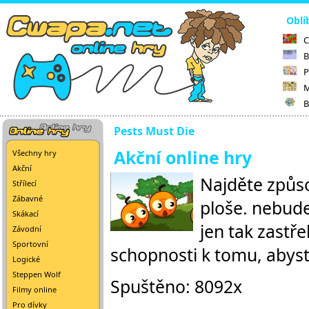
Oblí
C
B
P
M
B
Pests Must Die
Akční online hry
Všechny hry
Akční
Najděte způso
Střílecí
Zábavné
ploše. nebud
Skákací
jen tak zastře
Závodní
Sportovní
schopnosti k tomu, abyste
Logické
Steppen Wolf
Spuštěno: 8092x
Filmy online
Pro dívky