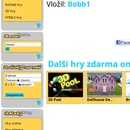
Vložil:
Bobb1
Koňské hry
3D hry
HTML5 hry
Fac
Další hry zdarma on
8 + 2 =
3D Pool
Dollhouse De...
Br
Hry online
Hry zdarma