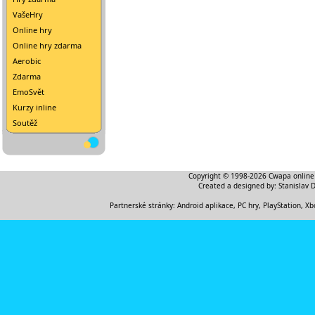
VašeHry
Online hry
Online hry zdarma
Aerobic
Zdarma
EmoSvět
Kurzy inline
Soutěž
Copyright © 1998-2026
Cwapa online
Created a designed by:
Stanislav 
Partnerské stránky:
Android aplikace
,
PC hry, PlayStation, Xb