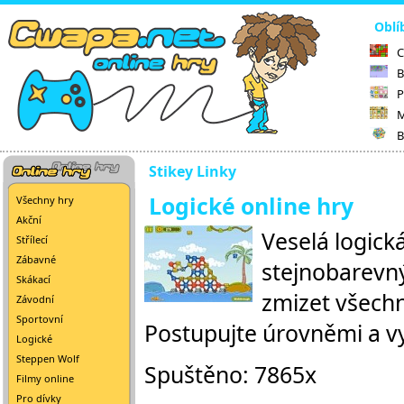
Oblí
C
B
P
M
B
Stikey Linky
Logické online hry
Všechny hry
Akční
Veselá logick
Střílecí
Zábavné
stejnobarevný
Skákací
zmizet všechny
Závodní
Sportovní
Postupujte úrovněmi a vy
Logické
Steppen Wolf
Spuštěno: 7865x
Filmy online
Pro dívky