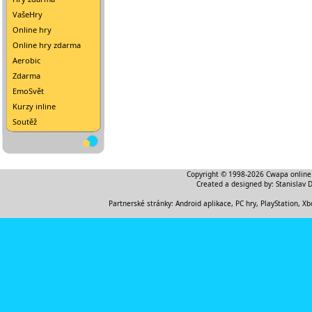
VašeHry
Online hry
Online hry zdarma
Aerobic
Zdarma
EmoSvět
Kurzy inline
Soutěž
Copyright © 1998-2026
Cwapa online
Created a designed by:
Stanislav 
Partnerské stránky:
Android aplikace
,
PC hry, PlayStation, Xb