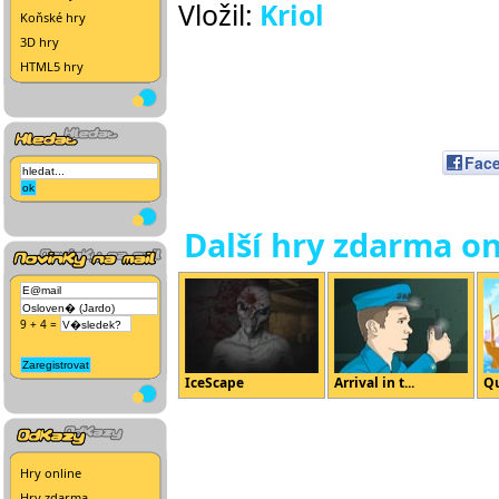
Vložil:
Kriol
Koňské hry
3D hry
HTML5 hry
Fac
Další hry zdarma on
9 + 4 =
IceScape
Arrival in t...
Qu
Hry online
Hry zdarma