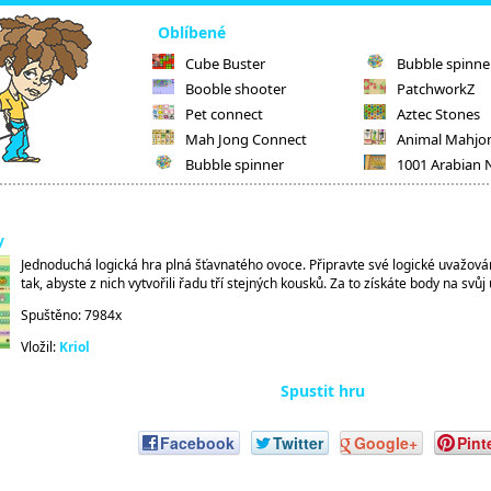
Oblíbené
Cube Buster
Bubble spinne
Booble shooter
PatchworkZ
Pet connect
Aztec Stones
Mah Jong Connect
Animal Mahjo
Bubble spinner
1001 Arabian 
y
Jednoduchá logická hra plná šťavnatého ovoce. Připravte své logické uvažo
tak, abyste z nich vytvořili řadu tří stejných kousků. Za to získáte body na svůj 
Spuštěno: 7984x
Vložil:
Kriol
Spustit hru
Facebook
Twitter
Google+
Pint