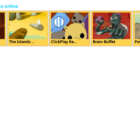
ma online
The Islands ...
ClickPlay Ra...
Brain Buffet
Po