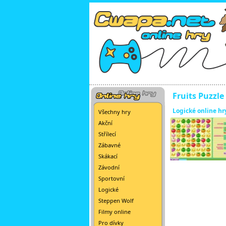
Fruits Puzzle
Logické online hr
Všechny hry
Akční
Střílecí
Zábavné
Skákací
Závodní
Sportovní
Logické
Steppen Wolf
Filmy online
Pro dívky