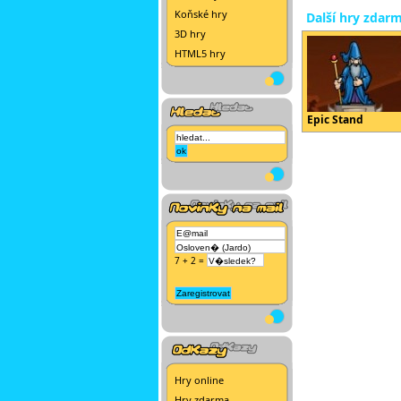
Koňské hry
Další hry zdar
3D hry
HTML5 hry
Epic Stand
7 + 2 =
Hry online
Hry zdarma