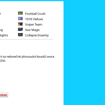
r
Football Crush
1010! Deluxe
Sniper Team
ng
Star Magic
Nights
Collapse Insanity
vání na nekonečné přesouvání kousků ovoce
účet.
erest