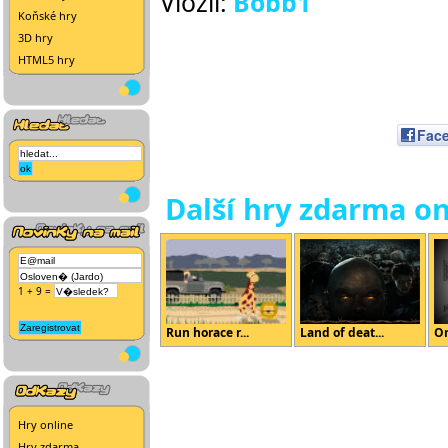
Vložil:
Bobb1
Koňské hry
3D hry
HTML5 hry
Fac
Další hry zdarma on
1 + 9 =
Run horace r...
Land of deat...
O
Hry online
Hry zdarma