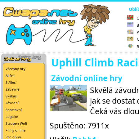
Oblí
C
B
P
M
B
Uphill Climb Rac
Všechny hry
Závodní online hry
Akční
Střílecí
Skvělá závodní
Zábavné
Skákací
jak se dostat 
Závodní
Čeká vás dlou
Sportovní
Logické
Spuštěno: 7911x
Steppen Wolf
Filmy online
Pro dívky