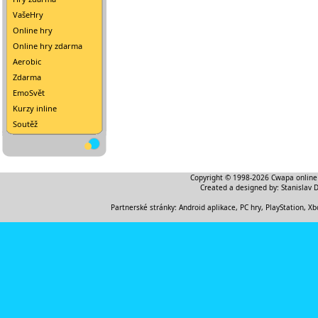
VašeHry
Online hry
Online hry zdarma
Aerobic
Zdarma
EmoSvět
Kurzy inline
Soutěž
Copyright © 1998-2026
Cwapa online
Created a designed by:
Stanislav 
Partnerské stránky:
Android aplikace
,
PC hry, PlayStation, Xb