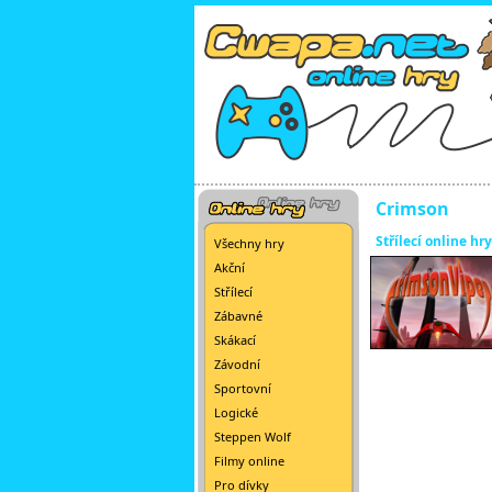
Crimson
Střílecí online hry
Všechny hry
Akční
Střílecí
Zábavné
Skákací
Závodní
Sportovní
Logické
Steppen Wolf
Filmy online
Pro dívky