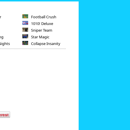
r
Football Crush
1010! Deluxe
Sniper Team
ng
Star Magic
Nights
Collapse Insanity
erest