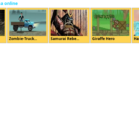
ma online
Zombie-Truck...
Samurai Rebe...
Giraffe Hero
Ha