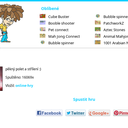
Oblíbené
Cube Buster
Bubble spinne
Booble shooter
PatchworkZ
Pet connect
Aztec Stones
Mah Jong Connect
Animal Mahjo
Bubble spinner
1001 Arabian 
pěkný polet a střílení :)
Spuštěno: 16069x
Vložil:
online-hry
Spustit hru
Facebook
Twitter
Google+
Pint