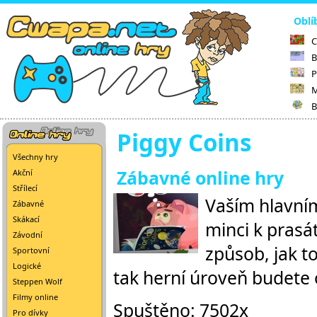
Oblí
C
B
P
M
B
Piggy Coins
Všechny hry
Zábavné online hry
Akční
Střílecí
Vaším hlavním
Zábavné
Skákací
minci k prasá
Závodní
způsob, jak t
Sportovní
Logické
tak herní úroveň budete
Steppen Wolf
Filmy online
Spuštěno: 7502x
Pro dívky