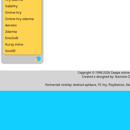
VašeHry
Online hry
Online hry zdarma
Aerobic
Zdarma
EmoSvět
Kurzy inline
Soutěž
Copyright © 1998-2026
Cwapa online
Created a designed by:
Stanislav 
Partnerské stránky:
Android aplikace
,
PC hry, PlayStation, Xb