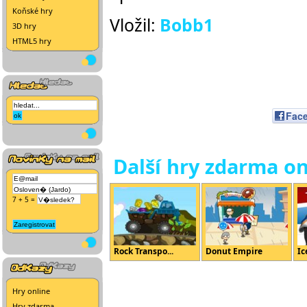
Koňské hry
Vložil:
Bobb1
3D hry
HTML5 hry
Fac
Další hry zdarma on
7 + 5 =
Rock Transpo...
Donut Empire
Ic
Hry online
Hry zdarma