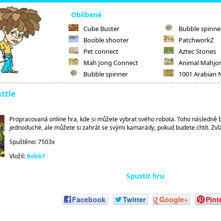
Oblíbené
Cube Buster
Bubble spinne
Booble shooter
PatchworkZ
Pet connect
Aztec Stones
Mah Jong Connect
Animal Mahjo
Bubble spinner
1001 Arabian 
ttle
Propracovaná online hra, kde si můžete vybrat svého robota. Toho následně b
jednoduché, ale můžete si zahrát se svými kamarády, pokud budete chtít. Zvl
Spuštěno: 7503x
Vložil:
Bobb1
Spustit hru
Facebook
Twitter
Google+
Pint