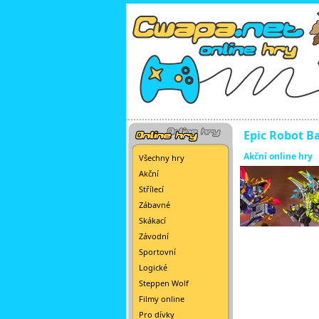
Epic Robot Ba
Akční online hry
Všechny hry
Akční
Střílecí
Zábavné
Skákací
Závodní
Sportovní
Logické
Steppen Wolf
Filmy online
Pro dívky