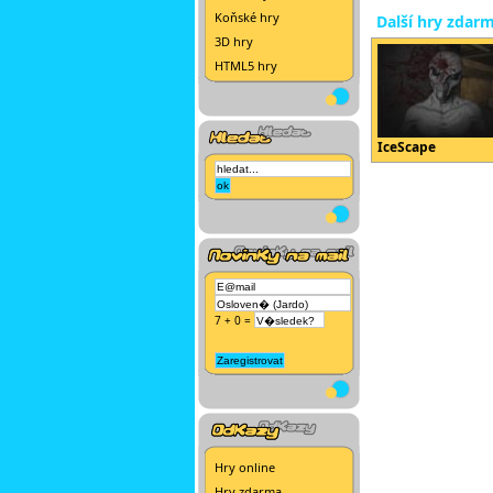
Koňské hry
Další hry zdar
3D hry
HTML5 hry
IceScape
7 + 0 =
Hry online
Hry zdarma