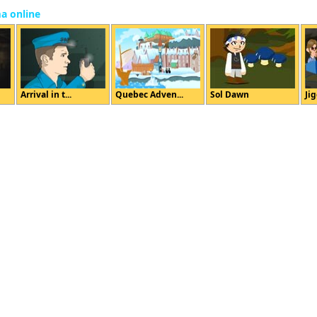
ma online
Arrival in t...
Quebec Adven...
Sol Dawn
Jig