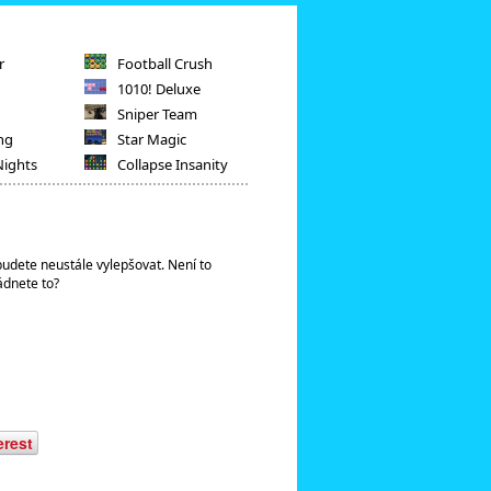
r
Football Crush
1010! Deluxe
Sniper Team
ng
Star Magic
Nights
Collapse Insanity
udete neustále vylepšovat. Není to
ádnete to?
erest