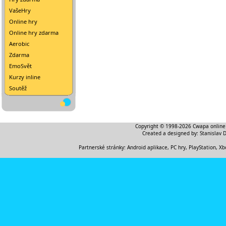
VašeHry
Online hry
Online hry zdarma
Aerobic
Zdarma
EmoSvět
Kurzy inline
Soutěž
Copyright © 1998-2026
Cwapa online
Created a designed by:
Stanislav 
Partnerské stránky:
Android aplikace
,
PC hry, PlayStation, Xb