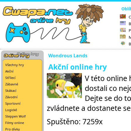
Oblí
C
B
P
M
B
Wondrous Lands
Akční online hry
Všechny hry
Akční
V této online
Střílecí
Zábavné
dostali co ne
Skákací
Dejte se do t
Závodní
Sportovní
zvládnete a dostanete se
Logické
Steppen Wolf
Spuštěno: 7259x
Filmy online
Pro dívky