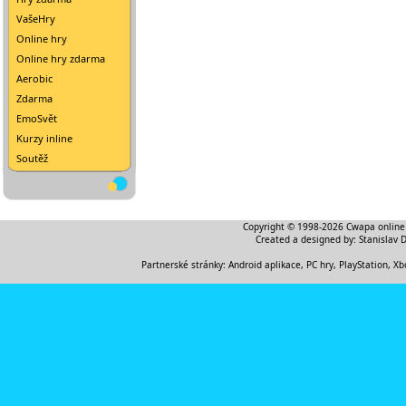
VašeHry
Online hry
Online hry zdarma
Aerobic
Zdarma
EmoSvět
Kurzy inline
Soutěž
Copyright © 1998-2026
Cwapa online
Created a designed by:
Stanislav 
Partnerské stránky:
Android aplikace
,
PC hry, PlayStation, Xb