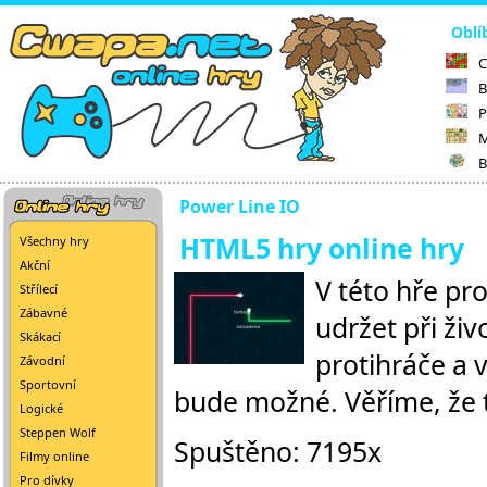
Oblí
C
B
P
M
B
Power Line IO
HTML5 hry online hry
Všechny hry
Akční
V této hře pr
Střílecí
Zábavné
udržet při živ
Skákací
protihráče a 
Závodní
Sportovní
bude možné. Věříme, že 
Logické
Steppen Wolf
Spuštěno: 7195x
Filmy online
Pro dívky