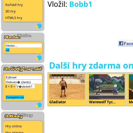
Vložil:
Bobb1
Koňské hry
3D hry
HTML5 hry
Fac
Další hry zdarma on
8 + 0 =
Gladiator
Werewolf Tyc...
Mo
Hry online
Hry zdarma