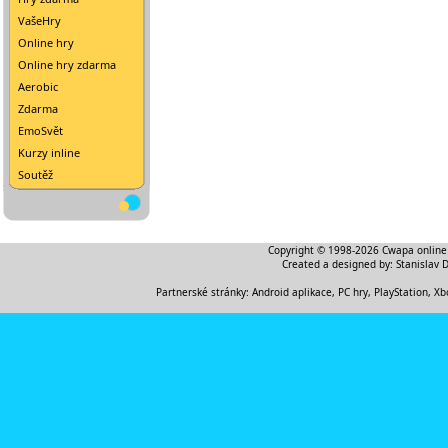
VašeHry
Online hry
Online hry zdarma
Aerobic
Zdarma
EmoSvět
Kurzy inline
Soutěž
Copyright © 1998-2026
Cwapa online
Created a designed by:
Stanislav 
Partnerské stránky:
Android aplikace
,
PC hry, PlayStation, Xb