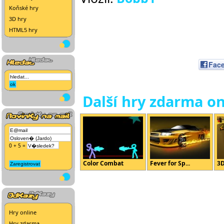
Koňské hry
3D hry
HTML5 hry
Fac
Další hry zdarma on
0 + 5 =
Color Combat
Fever for Sp...
3D
Hry online
Hry zdarma