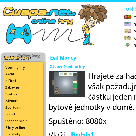
Oblí
C
B
P
M
B
Evil Money
Zábavné online hry
Všechny hry
Hrajete za ha
Akční
Střílecí
však požaduje
Zábavné
částku jeden 
Skákací
Závodní
bytové jednotky v domě.
Sportovní
Logické
Spuštěno: 8080x
Steppen Wolf
Filmy online
Vložil:
Bobb1
Pro dívky