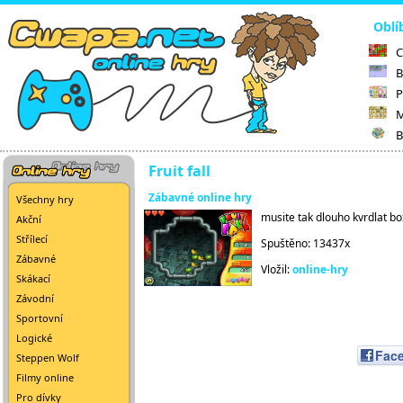
Oblí
C
B
P
M
B
Fruit fall
Zábavné online hry
Všechny hry
musite tak dlouho kvrdlat bo
Akční
Střílecí
Spuštěno: 13437x
Zábavné
Vložil:
online-hry
Skákací
Závodní
Sportovní
Logické
Fac
Steppen Wolf
Filmy online
Pro dívky