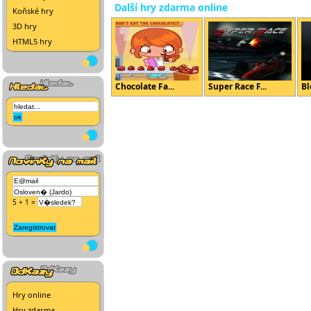
Další hry zdarma online
Koňské hry
3D hry
HTML5 hry
Chocolate Fa...
Super Race F...
Bl
5 + 1 =
Hry online
Hry zdarma