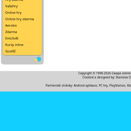
VašeHry
Online hry
Online hry zdarma
Aerobic
Zdarma
EmoSvět
Kurzy inline
Soutěž
Copyright © 1998-2026
Cwapa online
Created a designed by:
Stanislav 
Partnerské stránky:
Android aplikace
,
PC hry, PlayStation, Xb