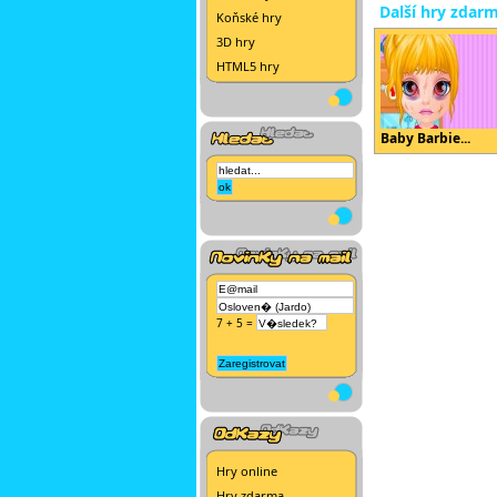
Další hry zdar
Koňské hry
3D hry
HTML5 hry
Baby Barbie...
7 + 5 =
Hry online
Hry zdarma