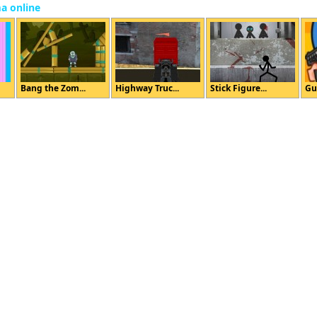
ma online
Bang the Zom...
Highway Truc...
Stick Figure...
Gu