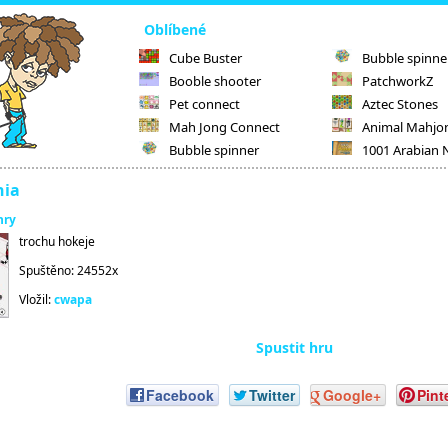
Oblíbené
Cube Buster
Bubble spinne
Booble shooter
PatchworkZ
Pet connect
Aztec Stones
Mah Jong Connect
Animal Mahjo
Bubble spinner
1001 Arabian 
nia
hry
trochu hokeje
Spuštěno: 24552x
Vložil:
cwapa
Spustit hru
Facebook
Twitter
Google+
Pint