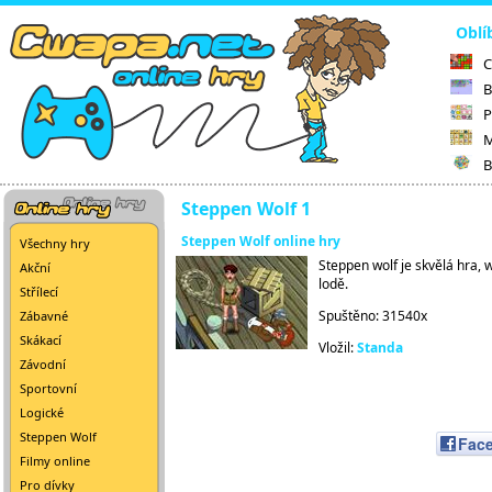
Oblí
C
B
P
M
B
Steppen Wolf 1
Steppen Wolf online hry
Všechny hry
Steppen wolf je skvělá hra, 
Akční
lodě.
Střílecí
Spuštěno: 31540x
Zábavné
Skákací
Vložil:
Standa
Závodní
Sportovní
Logické
Steppen Wolf
Fac
Filmy online
Pro dívky