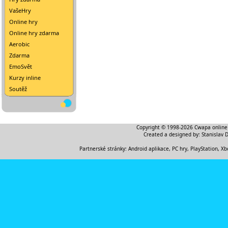
VašeHry
Online hry
Online hry zdarma
Aerobic
Zdarma
EmoSvět
Kurzy inline
Soutěž
Copyright © 1998-2026
Cwapa online
Created a designed by:
Stanislav 
Partnerské stránky:
Android aplikace
,
PC hry, PlayStation, Xb