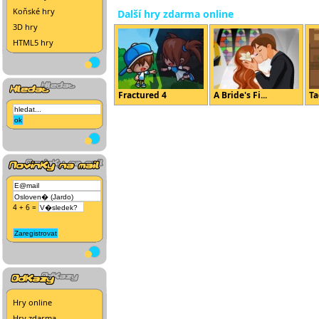
Koňské hry
Další hry zdarma online
3D hry
HTML5 hry
Fractured 4
A Bride's Fi...
Ta
4 + 6 =
Hry online
Hry zdarma