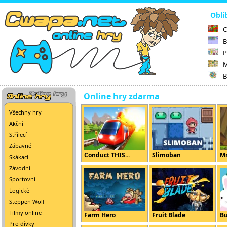
Oblí
C
B
P
M
B
Online hry zdarma
Všechny hry
Akční
Střílecí
Zábavné
Conduct THIS...
Slimoban
Mr
Skákací
Závodní
Sportovní
Logické
Steppen Wolf
Filmy online
Farm Hero
Fruit Blade
B
Pro dívky