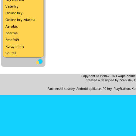
VašeHry
Online hry
Online hry zdarma
Aerobic
Zdarma
EmoSvět
Kurzy inline
Soutěž
Copyright © 1998-2026
Cwapa online
Created a designed by:
Stanislav 
Partnerské stránky:
Android aplikace
,
PC hry, PlayStation, Xb