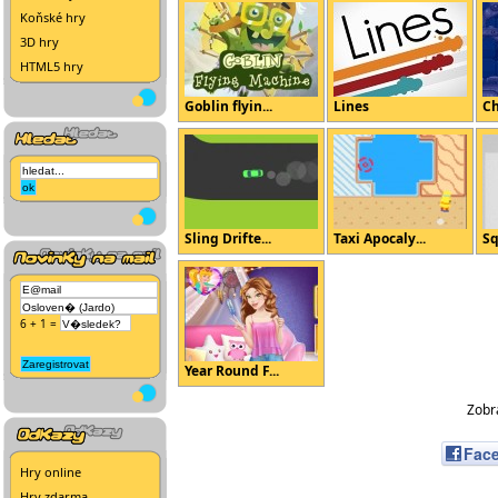
Koňské hry
3D hry
HTML5 hry
Goblin flyin...
Lines
Ch
Sling Drifte...
Taxi Apocaly...
Sq
6 + 1 =
Year Round F...
Zobra
Fac
Hry online
Hry zdarma