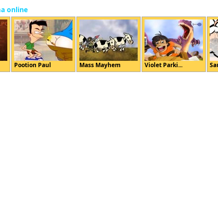
ma online
Pootion Paul
Mass Mayhem
Violet Parki...
Sa