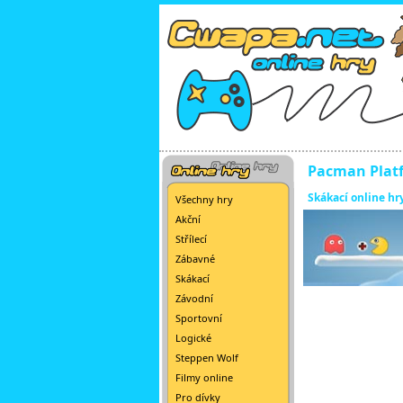
Pacman Plat
Skákací online hr
Všechny hry
Akční
Střílecí
Zábavné
Skákací
Závodní
Sportovní
Logické
Steppen Wolf
Filmy online
Pro dívky