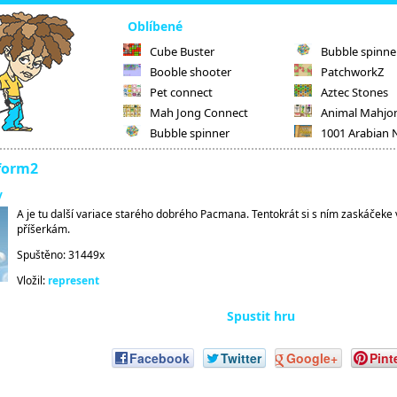
Oblíbené
Cube Buster
Bubble spinne
Booble shooter
PatchworkZ
Pet connect
Aztec Stones
Mah Jong Connect
Animal Mahjo
Bubble spinner
1001 Arabian 
form2
y
A je tu další variace starého dobrého Pacmana. Tentokrát si s ním zaskáčeke
příšerkám.
Spuštěno: 31449x
Vložil:
represent
Spustit hru
Facebook
Twitter
Google+
Pint