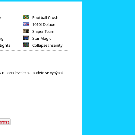
r
Football Crush
1010! Deluxe
Sniper Team
ng
Star Magic
Nights
Collapse Insanity
 v mnoha levelech a budete se vyhýbat
erest