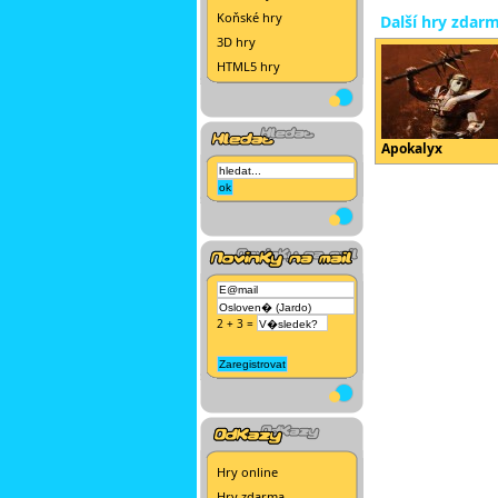
Koňské hry
Další hry zdar
3D hry
HTML5 hry
Apokalyx
2 + 3 =
Hry online
Hry zdarma