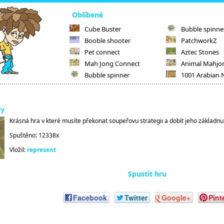
Oblíbené
Cube Buster
Bubble spinne
Booble shooter
PatchworkZ
Pet connect
Aztec Stones
Mah Jong Connect
Animal Mahjo
Bubble spinner
1001 Arabian 
ry
Krásná hra v které musíte překonat soupeřovu strategii a dobít jeho základnu
Spuštěno: 12338x
Vložil:
represent
Spustit hru
Facebook
Twitter
Google+
Pint