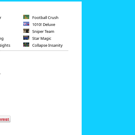
r
Football Crush
1010! Deluxe
Sniper Team
ng
Star Magic
Nights
Collapse Insanity
.
erest