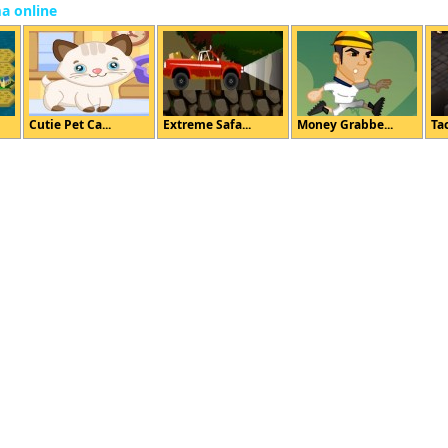
ma online
Cutie Pet Ca...
Extreme Safa...
Money Grabbe...
Tac