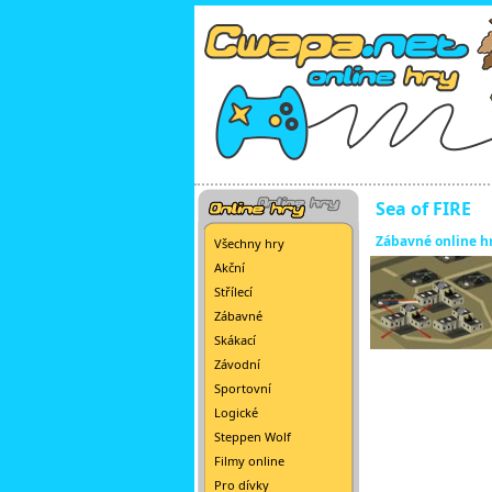
Sea of FIRE
Zábavné online h
Všechny hry
Akční
Střílecí
Zábavné
Skákací
Závodní
Sportovní
Logické
Steppen Wolf
Filmy online
Pro dívky