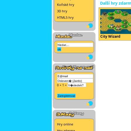
Další hry zdar
Koňské hry
3D hry
HTML5 hry
City Wizard
0 + 1 =
Hry online
Hry zdarma