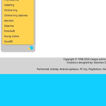
VašeHry
Online hry
Online hry zdarma
Aerobic
Zdarma
EmoSvět
Kurzy inline
Soutěž
Copyright © 1998-2026
Cwapa online
Created a designed by:
Stanislav 
Partnerské stránky:
Android aplikace
,
PC hry, PlayStation, Xb