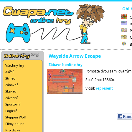
Oblí
C
B
P
M
B
Wayside Arrow Escape
Zábavné online hry
Všechny hry
Pomozte dvou zamilovaným šk
Akční
Střílecí
Spuštěno: 13860x
Zábavné
Vložil:
represent
Skákací
Závodní
Sportovní
Logické
Fac
Steppen Wolf
Filmy online
Pro dívky