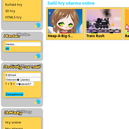
Další hry zdarma online
Koňské hry
3D hry
HTML5 hry
Heap-A-Big-S...
Train Rush
Ba
1 + 9 =
Hry online
Hry zdarma