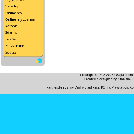
VašeHry
Online hry
Online hry zdarma
Aerobic
Zdarma
EmoSvět
Kurzy inline
Soutěž
Copyright © 1998-2026
Cwapa online
Created a designed by:
Stanislav 
Partnerské stránky:
Android aplikace
,
PC hry, PlayStation, Xb