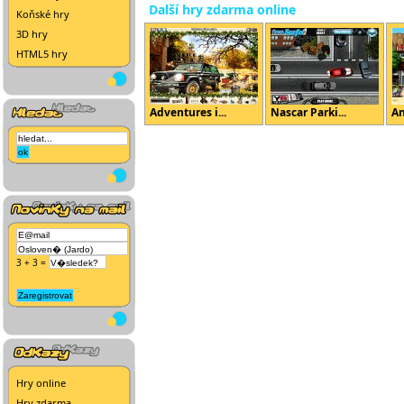
Další hry zdarma online
Koňské hry
3D hry
HTML5 hry
Adventures i...
Nascar Parki...
An
3 + 3 =
Hry online
Hry zdarma