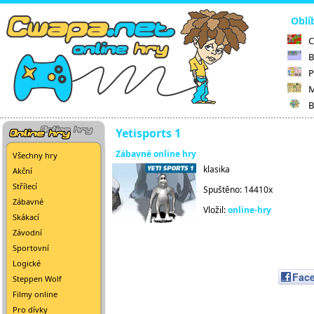
Oblí
C
B
P
M
B
Yetisports 1
Zábavné online hry
Všechny hry
klasika
Akční
Střílecí
Spuštěno: 14410x
Zábavné
Vložil:
online-hry
Skákací
Závodní
Sportovní
Logické
Fac
Steppen Wolf
Filmy online
Pro dívky