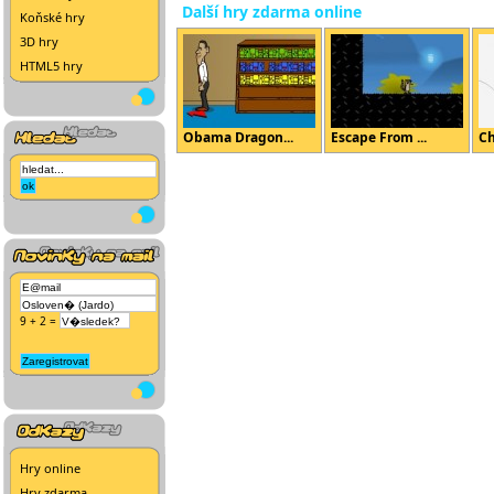
Další hry zdarma online
Koňské hry
3D hry
HTML5 hry
Obama Dragon...
Escape From ...
Ch
9 + 2 =
Hry online
Hry zdarma