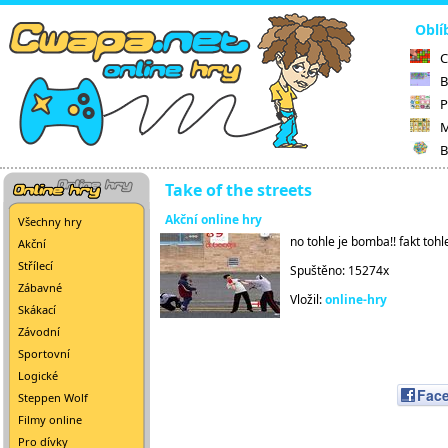
Oblí
C
B
P
M
B
Take of the streets
Akční online hry
Všechny hry
no tohle je bomba!! fakt tohl
Akční
Střílecí
Spuštěno: 15274x
Zábavné
Vložil:
online-hry
Skákací
Závodní
Sportovní
Logické
Fac
Steppen Wolf
Filmy online
Pro dívky