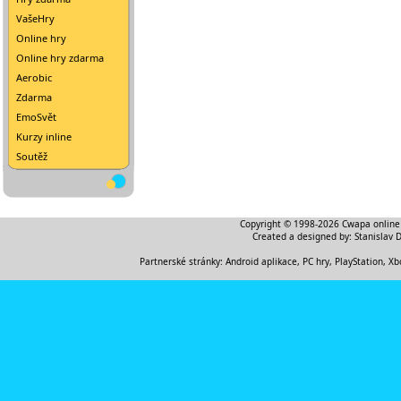
VašeHry
Online hry
Online hry zdarma
Aerobic
Zdarma
EmoSvět
Kurzy inline
Soutěž
Copyright © 1998-2026
Cwapa online
Created a designed by:
Stanislav 
Partnerské stránky:
Android aplikace
,
PC hry, PlayStation, Xb