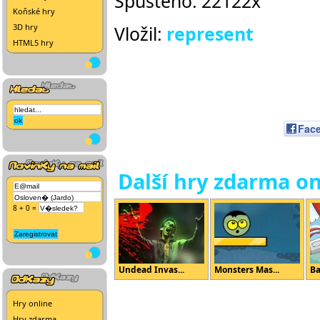
Spuštěno: 22122x
Koňské hry
3D hry
Vložil:
represent
HTML5 hry
Fac
Další hry zdarma on
8 + 0 =
Undead Invas...
Monsters Mas...
Ba
Hry online
Hry zdarma