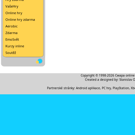
VašeHry
Online hry
Online hry zdarma
Aerobic
Zdarma
EmoSvět
Kurzy inline
Soutěž
Copyright © 1998-2026
Cwapa online
Created a designed by:
Stanislav 
Partnerské stránky:
Android aplikace
,
PC hry, PlayStation, Xb