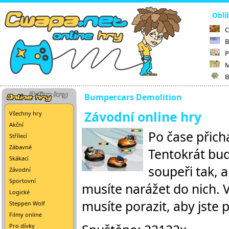
Oblí
C
B
P
M
B
Bumpercars Demolition
Závodní online hry
Všechny hry
Akční
Po čase přich
Střílecí
Zábavné
Tentokrát bu
Skákací
soupeři tak, a
Závodní
Sportovní
musíte narážet do nich. 
Logické
musíte porazit, aby jste p
Steppen Wolf
Filmy online
Pro dívky