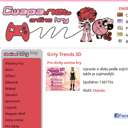
Oblí
C
B
P
M
B
Girly Trends 3D
Pro dívky online hry
Všechny hry
Upravte si dívku podle svých
Akční
takže je zajímavější.
Střílecí
Spuštěno: 138775x
Zábavné
Skákací
Vložil:
Standa
Závodní
Sportovní
Logické
Steppen Wolf
Fac
Filmy online
Pro dívky