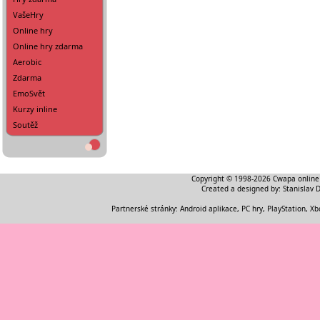
VašeHry
Online hry
Online hry zdarma
Aerobic
Zdarma
EmoSvět
Kurzy inline
Soutěž
Copyright © 1998-2026
Cwapa online
Created a designed by:
Stanislav 
Partnerské stránky:
Android aplikace
,
PC hry, PlayStation, Xb