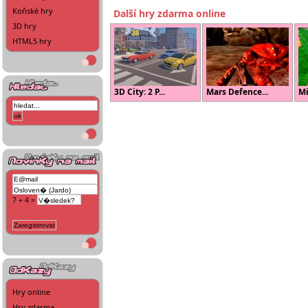
Koňské hry
Další hry zdarma online
3D hry
HTML5 hry
3D City: 2 P...
Mars Defence...
Mi
7 + 4 =
Hry online
Hry zdarma