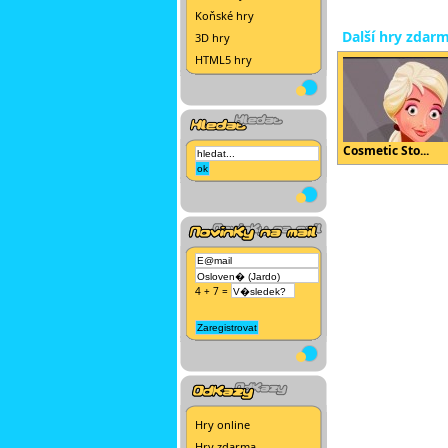
Koňské hry
Další hry zdar
3D hry
HTML5 hry
Cosmetic Sto...
4 + 7 =
Hry online
Hry zdarma