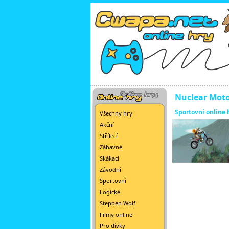
Nuclear Moto
Sportovní online 
Všechny hry
Akční
Střílecí
Zábavné
Skákací
Závodní
Sportovní
Logické
Steppen Wolf
Filmy online
Pro dívky