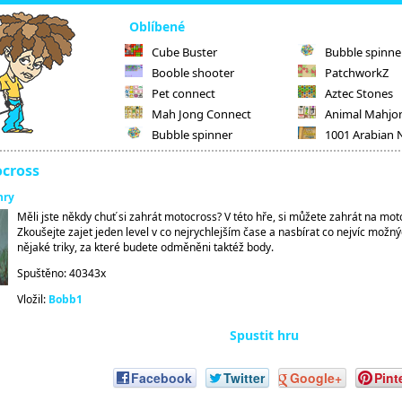
Oblíbené
Cube Buster
Bubble spinne
Booble shooter
PatchworkZ
Pet connect
Aztec Stones
Mah Jong Connect
Animal Mahjo
Bubble spinner
1001 Arabian 
cross
hry
Měli jste někdy chuť si zahrát motocross? V této hře, si můžete zahrát na mot
Zkoušejte zajet jeden level v co nejrychlejším čase a nasbírat co nejvíc možný
nějaké triky, za které budete odměněni taktéž body.
Spuštěno: 40343x
Vložil:
Bobb1
Spustit hru
Facebook
Twitter
Google+
Pint