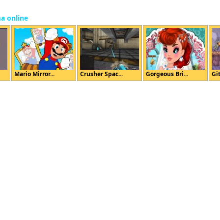
ma online
Mario Mirror...
Crusher Spac...
Gorgeous Bri...
Git