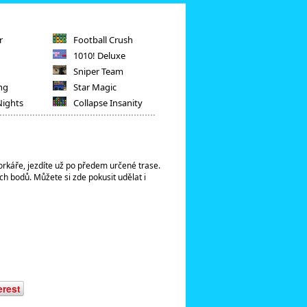
r
Football Crush
1010! Deluxe
Sniper Team
ng
Star Magic
Nights
Collapse Insanity
orkáře, jezdíte už po předem určené trase.
ch bodů. Můžete si zde pokusit udělat i
erest