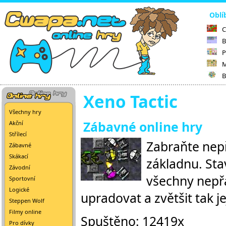
Oblí
C
B
P
M
B
Xeno Tactic
Všechny hry
Zábavné online hry
Akční
Střílecí
Zabraňte nep
Zábavné
Skákací
základnu. Sta
Závodní
všechny nepřá
Sportovní
Logické
upradovat a zvětšit tak je
Steppen Wolf
Filmy online
Spuštěno: 12419x
Pro dívky