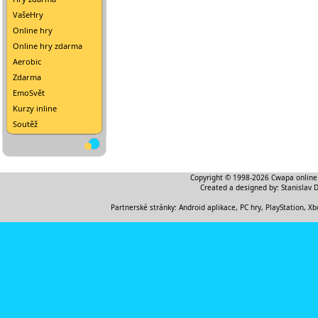
VašeHry
Online hry
Online hry zdarma
Aerobic
Zdarma
EmoSvět
Kurzy inline
Soutěž
Copyright © 1998-2026
Cwapa online
Created a designed by:
Stanislav 
Partnerské stránky:
Android aplikace
,
PC hry, PlayStation, Xb