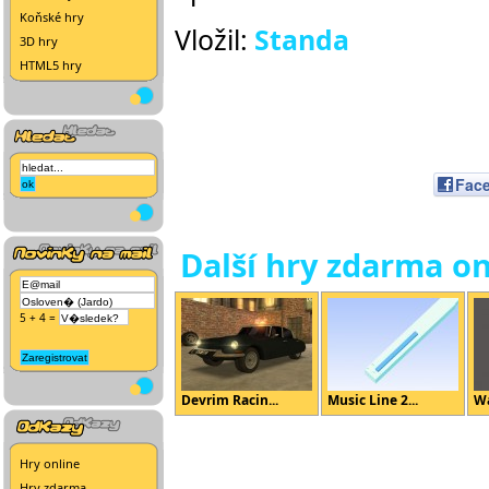
Koňské hry
Vložil:
Standa
3D hry
HTML5 hry
Fac
Další hry zdarma on
5 + 4 =
Devrim Racin...
Music Line 2...
Wa
Hry online
Hry zdarma