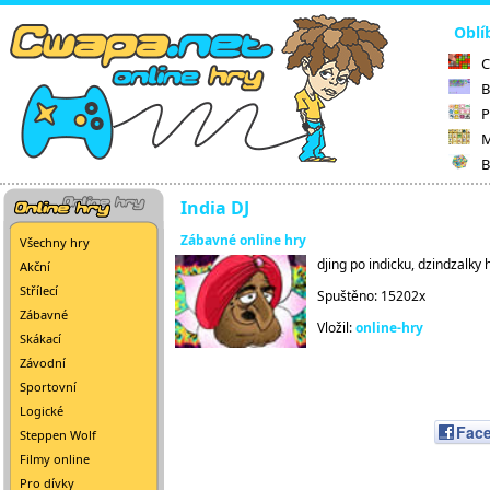
Oblí
C
B
P
M
B
India DJ
Zábavné online hry
Všechny hry
djing po indicku, dzindzalky 
Akční
Střílecí
Spuštěno: 15202x
Zábavné
Vložil:
online-hry
Skákací
Závodní
Sportovní
Logické
Fac
Steppen Wolf
Filmy online
Pro dívky