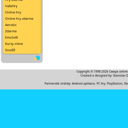
VašeHry
Online hry
Online hry zdarma
Aerobic
Zdarma
EmoSvět
Kurzy inline
Soutěž
Copyright © 1998-2026
Cwapa online
Created a designed by:
Stanislav 
Partnerské stránky:
Android aplikace
,
PC hry, PlayStation, Xb