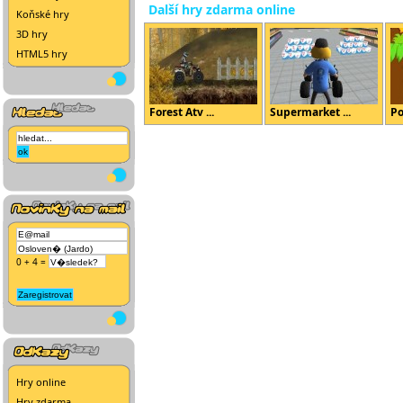
Další hry zdarma online
Koňské hry
3D hry
HTML5 hry
Forest Atv ...
Supermarket ...
P
0 + 4 =
Hry online
Hry zdarma