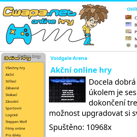
Oblí
C
B
P
M
B
Voidgale Arena
Akční online hry
Všechny hry
Akční
Docela dobrá
Střílecí
Zábavné
úkolem je ses
Skákací
dokončení tre
Závodní
Sportovní
možnost upgradovat si své
Logické
Steppen Wolf
Spuštěno: 10968x
Filmy online
Pro dívky