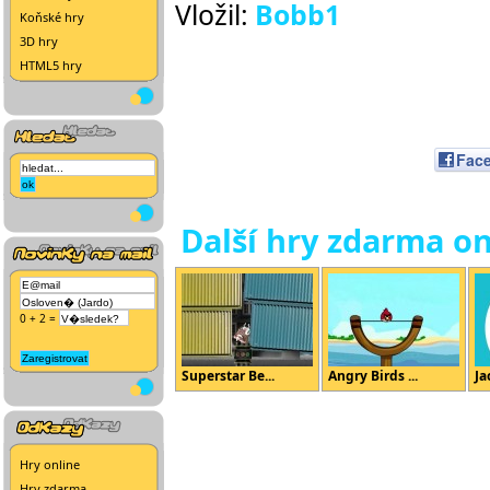
Vložil:
Bobb1
Koňské hry
3D hry
HTML5 hry
Fac
Další hry zdarma on
0 + 2 =
Superstar Be...
Angry Birds ...
Ja
Hry online
Hry zdarma