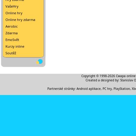
VašeHry
Online hry
Online hry zdarma
Aerobic
Zdarma
EmoSvět
Kurzy inline
Soutěž
Copyright © 1998-2026
Cwapa online
Created a designed by:
Stanislav 
Partnerské stránky:
Android aplikace
,
PC hry, PlayStation, Xb