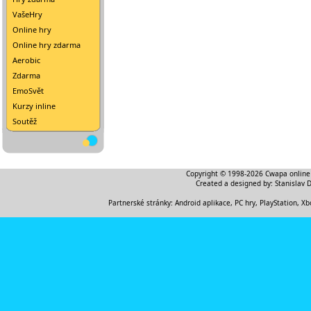
VašeHry
Online hry
Online hry zdarma
Aerobic
Zdarma
EmoSvět
Kurzy inline
Soutěž
Copyright © 1998-2026
Cwapa online
Created a designed by:
Stanislav 
Partnerské stránky:
Android aplikace
,
PC hry, PlayStation, Xb