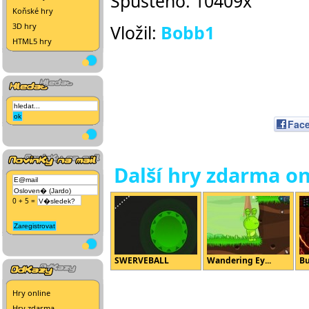
Spuštěno: 10409x
Koňské hry
3D hry
Vložil:
Bobb1
HTML5 hry
Fac
Další hry zdarma on
0 + 5 =
SWERVEBALL
Wandering Ey...
Bu
Hry online
Hry zdarma