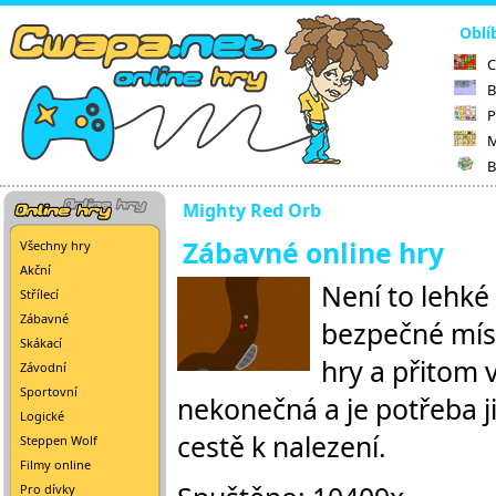
Oblí
C
B
P
M
B
Mighty Red Orb
Zábavné online hry
Všechny hry
Akční
Není to lehké
Střílecí
Zábavné
bezpečné míst
Skákací
hry a přitom v
Závodní
Sportovní
nekonečná a je potřeba j
Logické
cestě k nalezení.
Steppen Wolf
Filmy online
Pro dívky