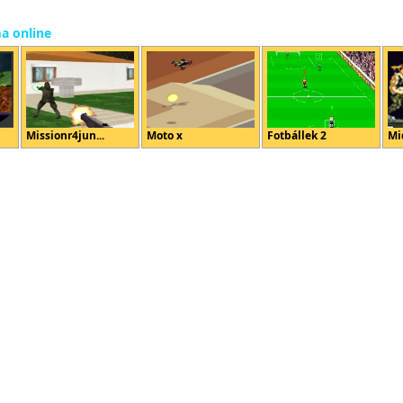
ma online
Missionr4jun...
Moto x
Fotbállek 2
Mi