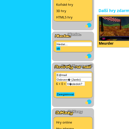
Koňské hry
Další hry zdar
3D hry
HTML5 hry
Meurder
6 + 0 =
Hry online
Hry zdarma