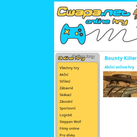
Bounty Killer
Akční online hry
Všechny hry
Akční
Střílecí
Zábavné
Skákací
Závodní
Sportovní
Logické
Steppen Wolf
Filmy online
Pro dívky