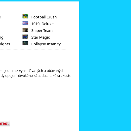
r
Football Crush
1010! Deluxe
Sniper Team
ng
Star Magic
Nights
Collapse Insanity
e se jedním z vyhledávaných a obávaných
tedy opojení divokého západu a také si zkuste
erest