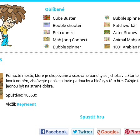
Oblíbené
Cube Buster
Bubble spinne
Booble shooter
PatchworkZ
Pet connect
Aztec Stones
Mah Jong Connect
Animal Mahjo
Bubble spinner
1001 Arabian 
s
Pomozte městu, které je okupované a sužované bandity se jich zbavit. Staňt
lovců odměn, získávejte peníze a lovte padouchy a bídáky v této hře. Zažijte 
jednou být na straně dobra.
Spuštěno: 10563x
Vložil:
Represent
Spustit hru
Facebook
Twitter
Google+
Pint