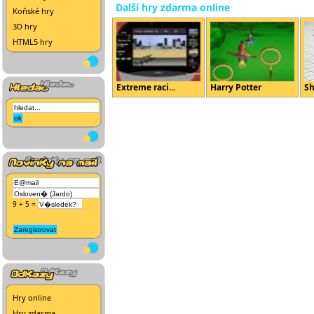
Další hry zdarma online
Koňské hry
3D hry
HTML5 hry
Extreme raci...
Harry Potter
Sh
9 + 5 =
Hry online
Hry zdarma