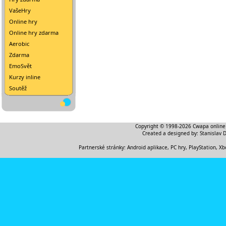
VašeHry
Online hry
Online hry zdarma
Aerobic
Zdarma
EmoSvět
Kurzy inline
Soutěž
Copyright © 1998-2026
Cwapa online
Created a designed by:
Stanislav 
Partnerské stránky:
Android aplikace
,
PC hry, PlayStation, Xb