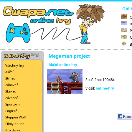
Oblí
C
B
P
M
B
Megaman project
Akční online hry
Všechny hry
:)
Akční
Střílecí
Spuštěno: 19048x
Zábavné
Vložil:
online-hry
Skákací
Závodní
Sportovní
Logické
Fac
Steppen Wolf
Filmy online
Pro dívky