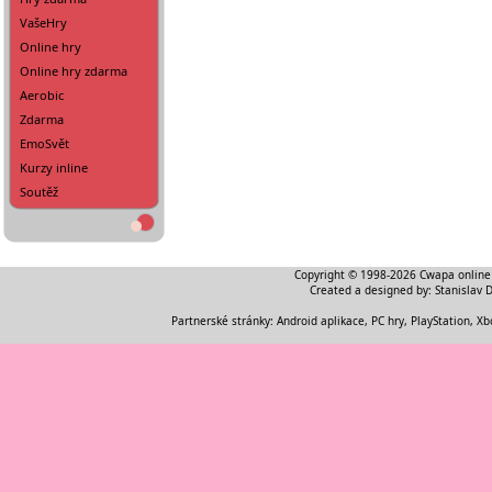
VašeHry
Online hry
Online hry zdarma
Aerobic
Zdarma
EmoSvět
Kurzy inline
Soutěž
Copyright © 1998-2026
Cwapa online
Created a designed by:
Stanislav 
Partnerské stránky:
Android aplikace
,
PC hry, PlayStation, Xb