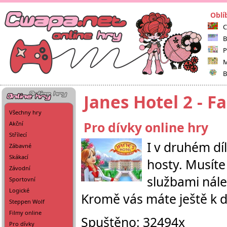
Oblí
C
B
P
M
B
Janes Hotel 2 - F
Všechny hry
Pro dívky online hry
Akční
Střílecí
I v druhém díl
Zábavné
Skákací
hosty. Musíte 
Závodní
službami nále
Sportovní
Logické
Kromě vás máte ještě k d
Steppen Wolf
Filmy online
Spuštěno: 32494x
Pro dívky