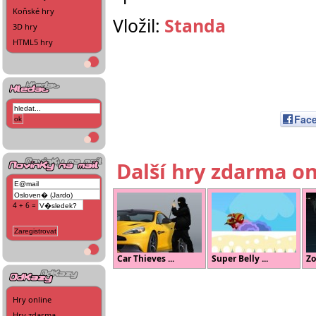
Koňské hry
Vložil:
Standa
3D hry
HTML5 hry
Fac
Další hry zdarma on
4 + 6 =
Car Thieves ...
Super Belly ...
Zo
Hry online
Hry zdarma