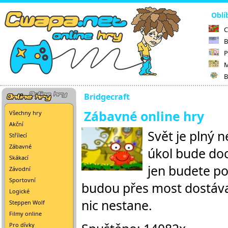
Oblí
C
B
P
M
B
Bridgecraft
Zábavné online hry
Všechny hry
Akční
Svět je plný n
Střílecí
Zábavné
úkol bude doc
Skákací
jen budete po
Závodní
Sportovní
budou přes most dostáva
Logické
nic nestane.
Steppen Wolf
Filmy online
Pro dívky