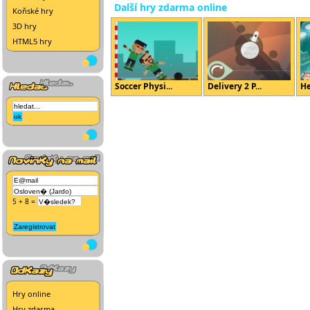
Další hry zdarma online
Koňské hry
3D hry
HTML5 hry
Soccer Physi...
Delivery 2 P...
He
5 + 8 =
Hry online
Hry zdarma