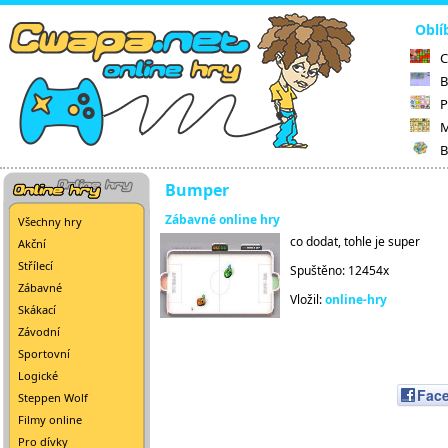
Oblí
C
B
P
M
B
Bumper
Zábavné online hry
Všechny hry
co dodat, tohle je super
Akční
Střílecí
Spuštěno: 12454x
Zábavné
Vložil:
online-hry
Skákací
Závodní
Sportovní
Logické
Fac
Steppen Wolf
Filmy online
Pro dívky