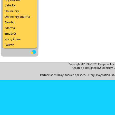
VašeHry
Online hry
Online hry zdarma
Aerobic
Zdarma
EmoSvět
Kurzy inline
Soutěž
Copyright © 1998-2026
Cwapa online
Created a designed by:
Stanislav 
Partnerské stránky:
Android aplikace
,
PC hry, PlayStation, Xb