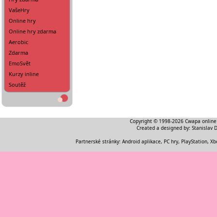
VašeHry
Online hry
Online hry zdarma
Aerobic
Zdarma
EmoSvět
Kurzy inline
Soutěž
Copyright © 1998-2026
Cwapa online
Created a designed by:
Stanislav 
Partnerské stránky:
Android aplikace
,
PC hry, PlayStation, Xb