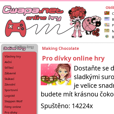
Oblí
C
B
P
M
B
Making Chocolate
Pro dívky online hry
Všechny hry
Akční
Dostaňte se d
Střílecí
Zábavné
sladkými suro
Skákací
je velice snadn
Závodní
Sportovní
budete mít krásnou čokol
Logické
Steppen Wolf
Spuštěno: 14224x
Filmy online
Pro dívky