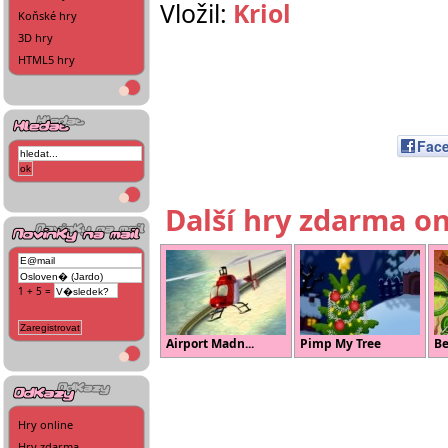
Vložil:
Kriol
Koňské hry
3D hry
HTML5 hry
Fac
Další hry zdarma on
1 + 5 =
Airport Madn...
Pimp My Tree
Be
Hry online
Hry zdarma