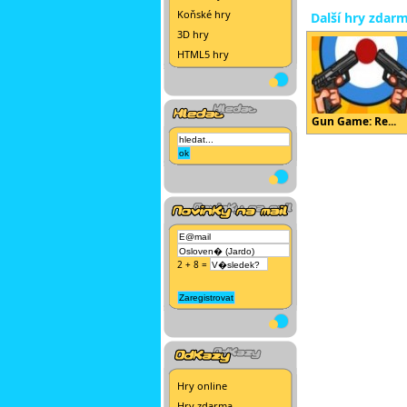
Koňské hry
Další hry zdar
3D hry
HTML5 hry
Gun Game: Re...
2 + 8 =
Hry online
Hry zdarma