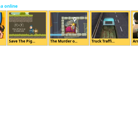
ma online
Save The Pig...
The Murder o...
Truck Traffi...
Arm