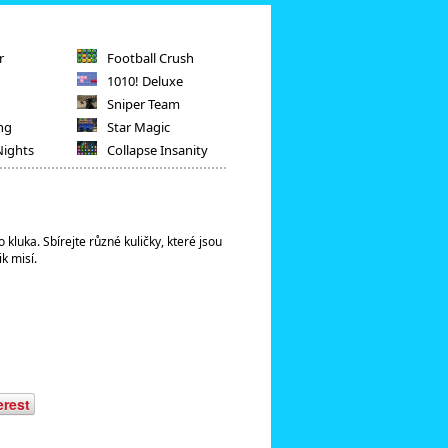
r
Football Crush
1010! Deluxe
Sniper Team
ng
Star Magic
Nights
Collapse Insanity
 kluka. Sbírejte různé kuličky, které jsou
k misí.
erest