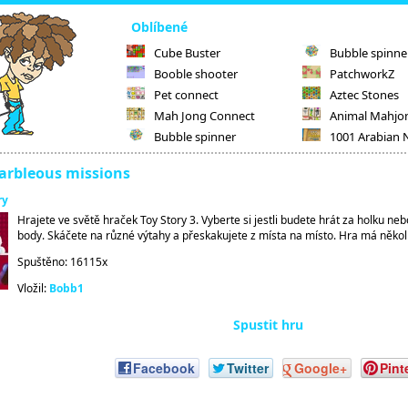
Oblíbené
Cube Buster
Bubble spinne
Booble shooter
PatchworkZ
Pet connect
Aztec Stones
Mah Jong Connect
Animal Mahjo
Bubble spinner
1001 Arabian 
Marbleous missions
ry
Hrajete ve světě hraček Toy Story 3. Vyberte si jestli budete hrát za holku nebo
body. Skáčete na různé výtahy a přeskakujete z místa na místo. Hra má několi
Spuštěno: 16115x
Vložil:
Bobb1
Spustit hru
Facebook
Twitter
Google+
Pint