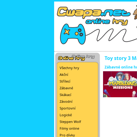
Toy story 3 
Zábavné online h
Všechny hry
Akční
Střílecí
Zábavné
Skákací
Závodní
Sportovní
Logické
Steppen Wolf
Filmy online
Pro dívky