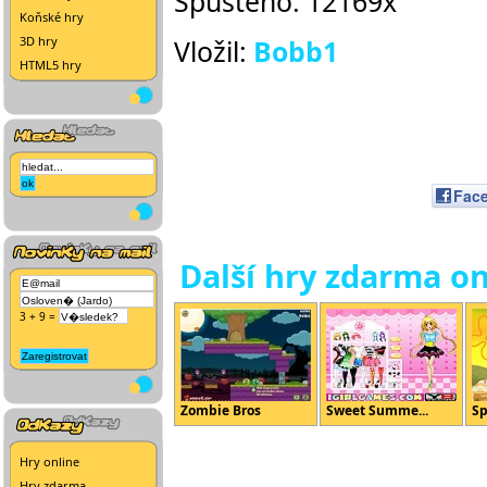
Spuštěno: 12169x
Koňské hry
3D hry
Vložil:
Bobb1
HTML5 hry
Fac
Další hry zdarma on
3 + 9 =
Zombie Bros
Sweet Summe...
Sp
Hry online
Hry zdarma