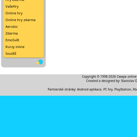
VašeHry
Online hry
Online hry zdarma
Aerobic
Zdarma
EmoSvět
Kurzy inline
Soutěž
Copyright © 1998-2026
Cwapa online
Created a designed by:
Stanislav 
Partnerské stránky:
Android aplikace
,
PC hry, PlayStation, Xb