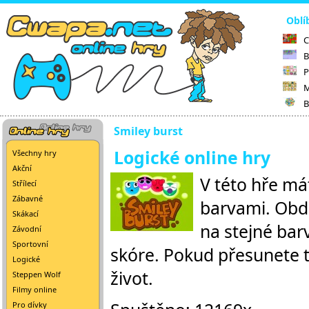
Oblí
C
B
P
M
B
Smiley burst
Logické online hry
Všechny hry
Akční
V této hře má
Střílecí
Zábavné
barvami. Obdr
Skákací
na stejné barv
Závodní
Sportovní
skóre. Pokud přesunete 
Logické
život.
Steppen Wolf
Filmy online
Pro dívky