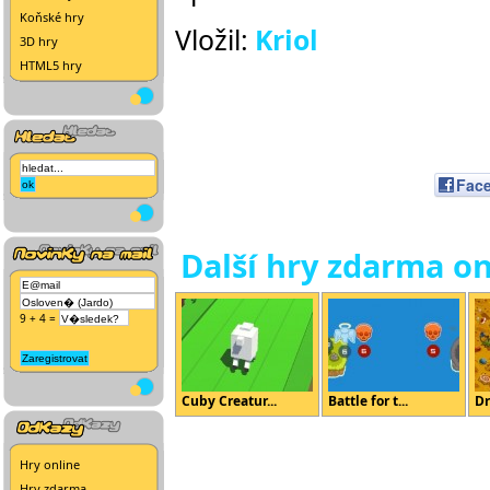
Koňské hry
Vložil:
Kriol
3D hry
HTML5 hry
Fac
Další hry zdarma on
9 + 4 =
Cuby Creatur...
Battle for t...
Dr
Hry online
Hry zdarma