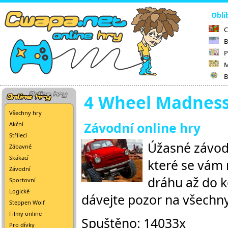
Oblí
C
B
P
M
B
4 Wheel Madness
Všechny hry
Závodní online hry
Akční
Střílecí
Úžasné závody
Zábavné
Skákací
které se vám n
Závodní
dráhu až do ko
Sportovní
Logické
dávejte pozor na všechn
Steppen Wolf
Filmy online
Spuštěno: 14033x
Pro dívky