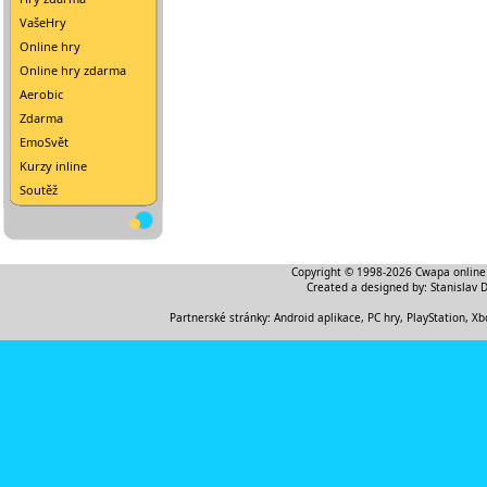
VašeHry
Online hry
Online hry zdarma
Aerobic
Zdarma
EmoSvět
Kurzy inline
Soutěž
Copyright © 1998-2026
Cwapa online
Created a designed by:
Stanislav 
Partnerské stránky:
Android aplikace
,
PC hry, PlayStation, Xb