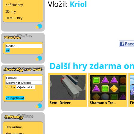
Vložil:
Kriol
Koňské hry
3D hry
HTML5 hry
Fac
Další hry zdarma on
5 + 1 =
Semi Driver
Shaman's Tre...
Fi
Hry online
Hry zdarma