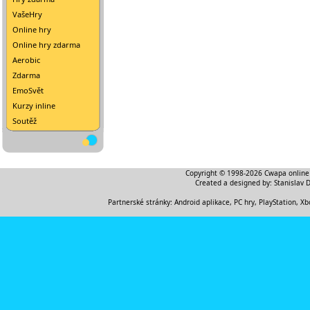
VašeHry
Online hry
Online hry zdarma
Aerobic
Zdarma
EmoSvět
Kurzy inline
Soutěž
Copyright © 1998-2026
Cwapa online
Created a designed by:
Stanislav 
Partnerské stránky:
Android aplikace
,
PC hry, PlayStation, Xb