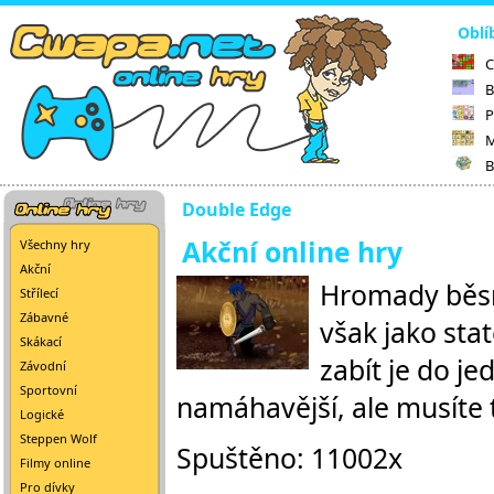
Oblí
C
B
P
M
B
Double Edge
Akční online hry
Všechny hry
Akční
Hromady běsní
Střílecí
Zábavné
však jako sta
Skákací
zabít je do j
Závodní
Sportovní
namáhavější, ale musíte 
Logické
Steppen Wolf
Spuštěno: 11002x
Filmy online
Pro dívky